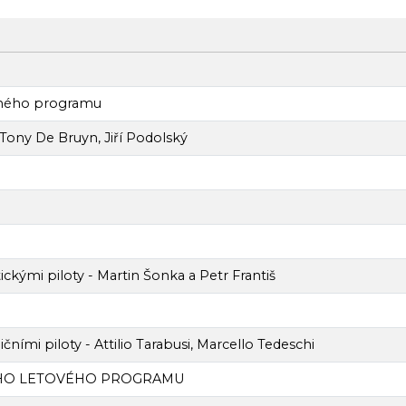
dného programu
 Tony De Bruyn, Jiří Podolský
ň
ckými piloty - Martin Šonka a Petr Františ
ními piloty - Attilio Tarabusi, Marcello Tedeschi
ÍHO LETOVÉHO PROGRAMU