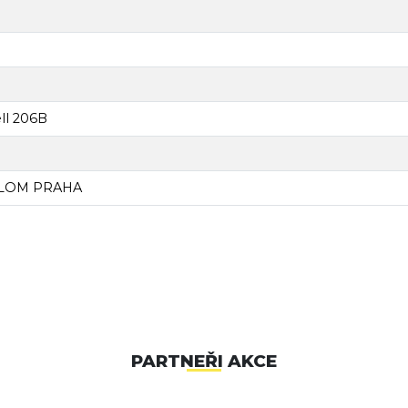
ll 206B
í LOM PRAHA
PARTNEŘI AKCE