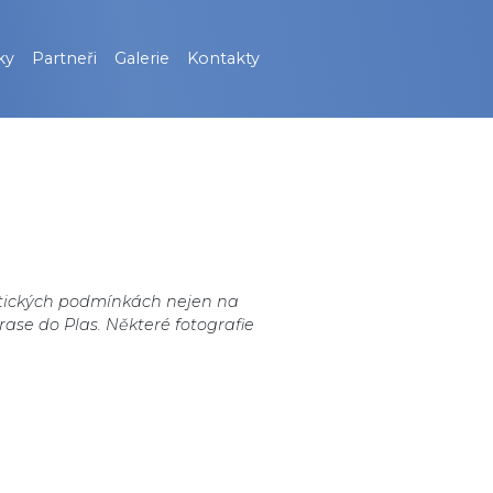
ky
Partneři
Galerie
Kontakty
atických podmínkách nejen na
trase do Plas. Některé fotografie