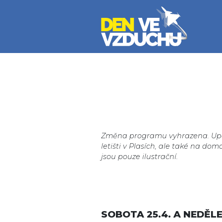
Přejít k hlavnímu obsahu
Změna programu vyhrazena. Upoz
letišti v Plasích, ale také na dom
jsou pouze ilustrační.
SOBOTA 25.4. A NEDĚLE