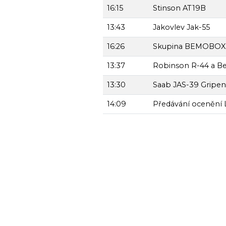
16:15
Stinson AT19B
13:43
Jakovlev Jak-55
16:26
Skupina BEMOBOX
13:37
Robinson R-44 a Be
13:30
Saab JAS-39 Gripen
14:09
Předávání oceněn