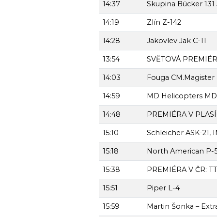
14:37
Skupina Bücker 13
14:19
Zlín Z-142
14:28
Jakovlev Jak C-11
13:54
SVĚTOVÁ PREMIÉR
14:03
Fouga CM.Magister
14:59
MD Helicopters MD
14:48
PREMIÉRA V PLASÍC
15:10
Schleicher ASK-21,
15:18
North American P-5
15:38
PREMIÉRA V ČR: TT
15:51
Piper L-4
15:59
Martin Šonka – Extr