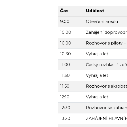
Čas
Událost
9:00
Otevření areálu
10:00
Zahájení doprovo
10:00
Rozhovor s piloty –
10:30
Vyhraj a leť
11:00
Český rozhlas Plze
11:30
Vyhraj a leť
11:50
Rozhovor s akrobati
12:10
Vyhraj a leť
12:30
Rozhovor se zahranič
13:20
ZAHÁJENÍ HLAVN