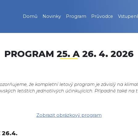
Domů
Novinky
Program
Průvodce
Vstupen
PROGRAM 25. A 26. 4. 2026
orňujeme, že kompletní letový program je závislý na klim
ovských letištích jednotlivých účinkujících. Případně také na 
Zobrazit obrázkový program
 26.4.